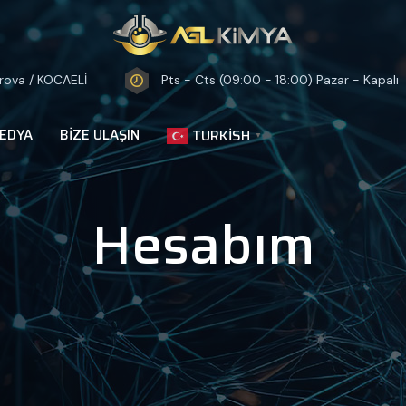
ırova / KOCAELİ
Pts - Cts (09:00 - 18:00) Pazar - Kapalı
EDYA
BIZE ULAŞIN
TURKISH
▼
Hesabım