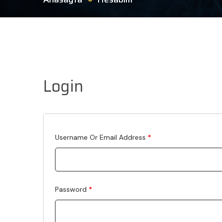
Login
Required
Username Or Email Address
*
Required
Password
*