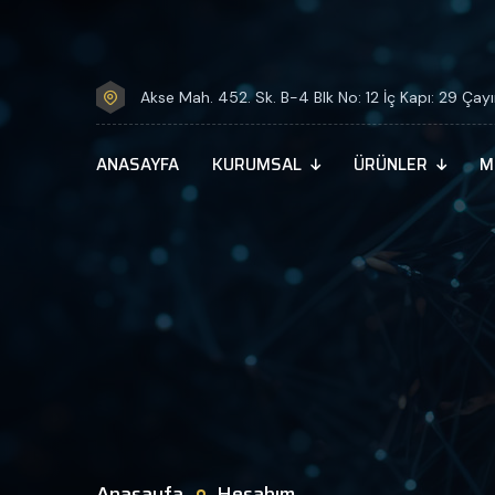
Akse Mah. 452. Sk. B-4 Blk No: 12 İç Kapı: 29 Çay
ANASAYFA
KURUMSAL
ÜRÜNLER
M
Anasayfa
Hesabım